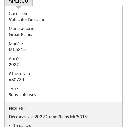
APERÇU
A
Condition:
p
Véhicule d'occasion
e
Manufacturier :
r
Great Plains
ç
u
Modèle :
MC5315
Année :
2022
# inventaire :
680734
Type :
Sous-soleuses
N
NOTES :
o
Découvrez le 2022 Great Plains MC5315!
.
t
15 pattes