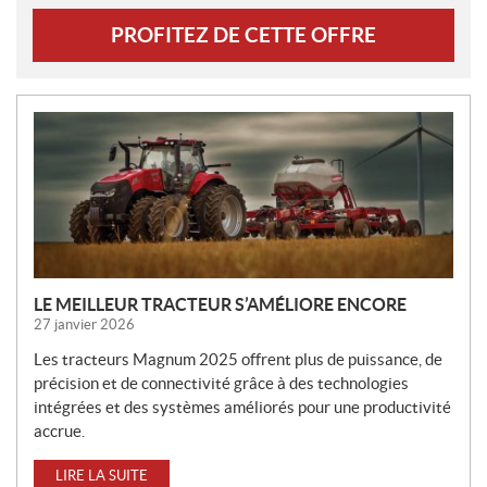
PROFITEZ DE CETTE OFFRE
N
O
U
V
E
L
L
E
LE MEILLEUR TRACTEUR S’AMÉLIORE ENCORE
S
27 janvier 2026
Les tracteurs Magnum 2025 offrent plus de puissance, de
précision et de connectivité grâce à des technologies
intégrées et des systèmes améliorés pour une productivité
accrue.
LIRE LA SUITE