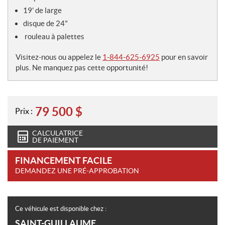
e
s
19' de large
disque de 24"
rouleau à palettes
Visitez-nous ou appelez le
1-844-625-6925
pour en savoir
plus. Ne manquez pas cette opportunité!
79 500
$
Prix :
CALCULATRICE
DE PAIEMENT
FINANCEMENT FACILE
DEMANDEZ UNE PRÉ-APPROBATION
Ce véhicule est disponible chez :
SAINT-GUILLAUME