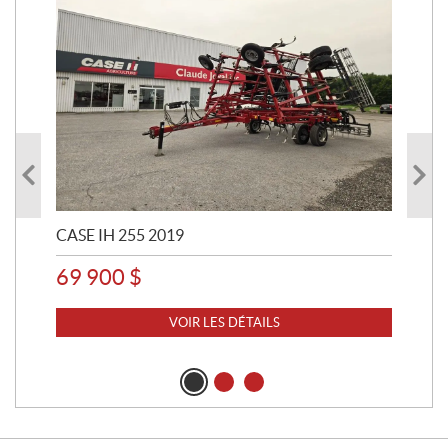
CASE IH 255 2019
CAS
69 900
$
49
VOIR LES DÉTAILS