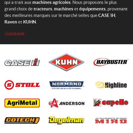
qui a trait aux
machines agricoles
. Nous proposons le plus
grand choix de
tracteurs
,
machines
et
équipements
, provenant
des meilleures marques sur le marché telles que
CASE IH
,
Raven
et
KUHN
.
+
Lire la suite