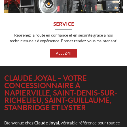
SERVICE
Reprenez la route en confiance et en sécurité grâce à nos
technicien·ne·s d’expérience. Prenez rendez-vous maintenant!
ALLEZ-Y!
CLAUDE JOYAL – VOTRE
CONCESSIONNAIRE À
NAPIERVILLE, SAINT-DENIS-SUR-
RICHELIEU, SAINT-GUILLAUME,
STANBRIDGE ET LYSTER
Bienvenue chez
Claude Joyal
, véritable référence pour tout ce