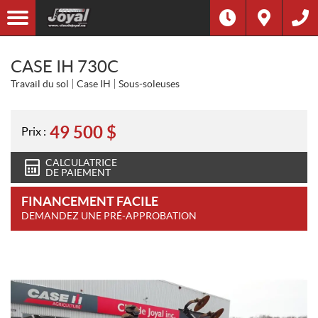
CASE IH 730C
Travail du sol
Case IH
Sous-soleuses
49 500
$
Prix :
CALCULATRICE
DE PAIEMENT
FINANCEMENT FACILE
DEMANDEZ UNE PRÉ-APPROBATION