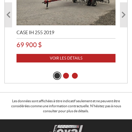
CASE IH 255 2019
CAS
69 900
$
39
VOIR LES DÉTAILS
Les données sont affichées à titre indicatif seulement et ne peuvent être
considérées comme une information contractuelle. N'hésitez pas à nous
consulter pour plus de détails.
C
C