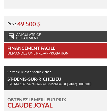
e
s
49 500
$
Prix :
CALCULATRICE
DE PAIEMENT
FINANCEMENT FACILE
DEMANDEZ UNE PRÉ-APPROBATION
Ce véhicule est disponible chez :
ST-DENIS-SUR-RICHELIEU
390 Rte 137
,
Saint-Denis-sur-Richelieu
(Québec)
J0H 1K0
OBTENEZ LE MEILLEUR PRIX
CLAUDE JOYAL