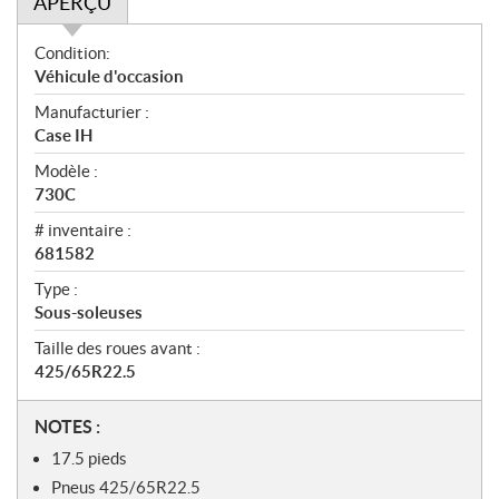
APERÇU
A
Condition:
p
Véhicule d'occasion
e
Manufacturier :
r
Case IH
ç
u
Modèle :
730C
# inventaire :
681582
Type :
Sous-soleuses
Taille des roues avant :
425/65R22.5
N
NOTES :
o
17.5 pieds
t
Pneus 425/65R22.5