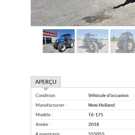
APERÇU
A
Condition:
Véhicule d'occasion
p
Manufacturier :
New Holland
e
r
Modèle :
T6-175
ç
Année :
2018
u
# inventaire :
555055