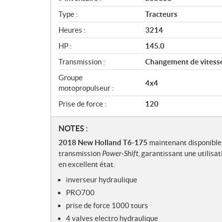
Type :
Tracteurs
Heures :
3214
HP :
145.0
Transmission :
Changement de vitesse
Groupe
4x4
motopropulseur :
Prise de force :
120
N
NOTES :
o
2018 New Holland T6-175
maintenant disponible
t
transmission
Power-Shift
, garantissant une utilisa
e
en excellent état.
s
inverseur hydraulique
PRO700
prise de force 1000 tours
4 valves electro hydraulique