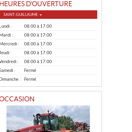
HEURES D'OUVERTURE
SAINT-GUILLAUME
G
Lundi :
08:00 à 17:00
É
N
Mardi :
08:00 à 17:00
É
Mercredi :
08:00 à 17:00
R
A
Jeudi :
08:00 à 17:00
L
Vendredi :
08:00 à 17:00
Samedi :
Fermé
Dimanche :
Fermé
OCCASION