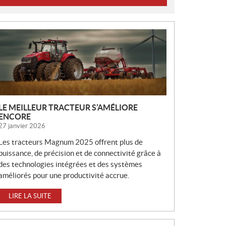
N
O
U
V
E
L
L
LE MEILLEUR TRACTEUR S’AMÉLIORE
E
ENCORE
S
27 janvier 2026
Les tracteurs Magnum 2025 offrent plus de
puissance, de précision et de connectivité grâce à
des technologies intégrées et des systèmes
améliorés pour une productivité accrue.
LIRE LA SUITE