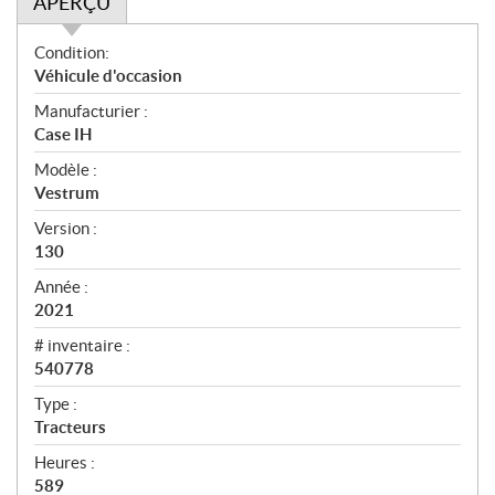
APERÇU
A
Condition:
p
Véhicule d'occasion
e
Manufacturier :
r
Case IH
ç
u
Modèle :
Vestrum
Version :
130
Année :
2021
# inventaire :
540778
Type :
Tracteurs
Heures :
589