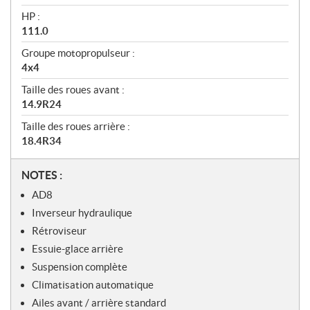
HP :
111.0
Groupe motopropulseur :
4x4
Taille des roues avant :
14.9R24
Taille des roues arrière :
18.4R34
N
NOTES :
o
AD8
t
Inverseur hydraulique
e
Rétroviseur
s
Essuie-glace arrière
Suspension complète
Climatisation automatique
Ailes avant / arrière standard