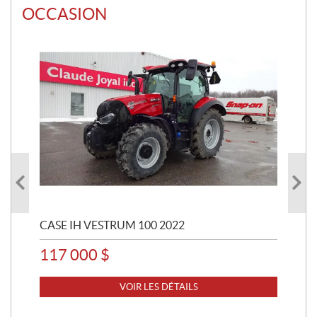
OCCASION
CASE IH VESTRUM 100 2022
CAS
117 000
$
30
VOIR LES DÉTAILS