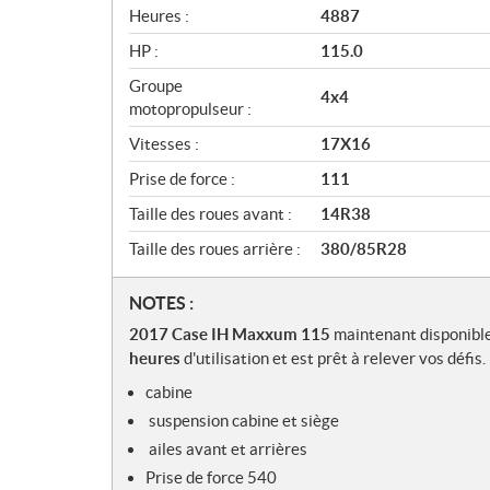
Heures :
4887
HP :
115.0
Groupe
4x4
motopropulseur :
Vitesses :
17X16
Prise de force :
111
Taille des roues avant :
14R38
Taille des roues arrière :
380/85R28
N
NOTES :
o
2017 Case IH Maxxum 115
maintenant disponibl
t
heures
d'utilisation et est prêt à relever vos défis.
e
cabine
s
suspension cabine et siège
ailes avant et arrières
Prise de force 540