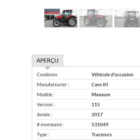
APERÇU
A
Condition:
Véhicule d'occasion
p
Manufacturier :
Case IH
e
r
Modèle :
Maxxum
ç
Version :
115
u
Année :
2017
# inventaire :
531049
Type :
Tracteurs