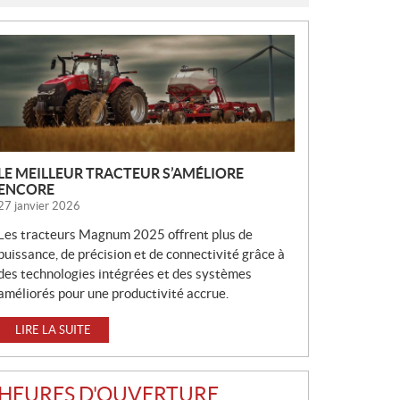
N
O
U
V
E
L
L
LE MEILLEUR TRACTEUR S’AMÉLIORE
E
ENCORE
S
27 janvier 2026
Les tracteurs Magnum 2025 offrent plus de
puissance, de précision et de connectivité grâce à
des technologies intégrées et des systèmes
améliorés pour une productivité accrue.
LIRE LA SUITE
HEURES D'OUVERTURE