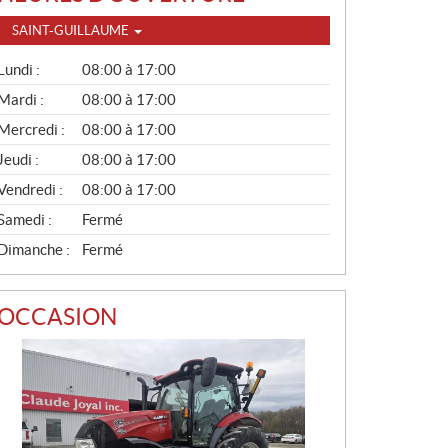
SAINT-GUILLAUME
G
Lundi :
08:00 à 17:00
É
N
Mardi :
08:00 à 17:00
É
Mercredi :
08:00 à 17:00
R
A
Jeudi :
08:00 à 17:00
L
Vendredi :
08:00 à 17:00
Samedi :
Fermé
Dimanche :
Fermé
OCCASION