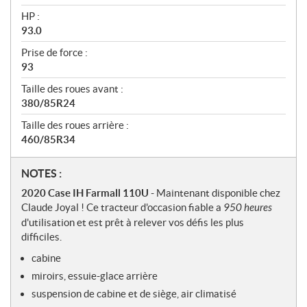
HP :
93.0
Prise de force :
93
Taille des roues avant :
380/85R24
Taille des roues arrière :
460/85R34
N
NOTES :
o
2020 Case IH Farmall 110U
- Maintenant disponible chez
t
Claude Joyal ! Ce tracteur d'occasion fiable a
950 heures
e
d'utilisation et est prêt à relever vos défis les plus
s
difficiles.
cabine
miroirs, essuie-glace arrière
suspension de cabine et de siège, air climatisé