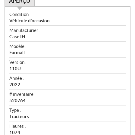
APERÇU
A
Condition:
p
Véhicule d'occasion
e
Manufacturier :
r
Case IH
ç
u
Modèle :
Farmall
Version :
110U
Année :
2022
# inventaire :
520764
Type :
Tracteurs
Heures :
1074