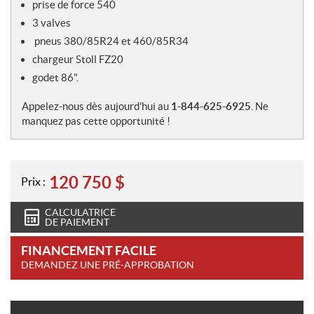
prise de force 540
3 valves
pneus 380/85R24 et 460/85R34
chargeur Stoll FZ20
godet 86".
Appelez-nous dès aujourd'hui au
1-844-625-6925
. Ne
manquez pas cette opportunité !
120 750
$
Prix :
CALCULATRICE
DE PAIEMENT
FINANCEMENT FACILE
DEMANDEZ UNE PRÉ-APPROBATION