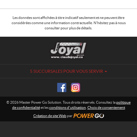
Les données sont affichées à titre indicatif seulement et ne peuvent être
considérées comme une information contractuelle. N'hésitez pas à nous
consulter pour plus de détails.
C
C
o
l
n
a
t
u
a
d
5 SUCCURSALES POUR VOUS SERVIR
c
e
t
J
o
y
© 2026 Master Power Go Solution. Tous droits réservés. Consultez la
politique
a
de confidentialité
et les
conditions d'utilisation
.
Choix de consentement
l
Création de site Web
par