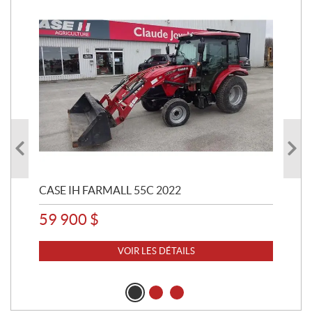
CASE IH FARMALL 55C 2022
CAS
59 900
$
VOIR LES DÉTAILS