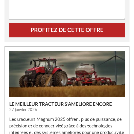
PROFITEZ DE CETTE OFFRE
N
O
U
V
E
L
L
E
LE MEILLEUR TRACTEUR S’AMÉLIORE ENCORE
S
27 janvier 2026
Les tracteurs Magnum 2025 offrent plus de puissance, de
précision et de connectivité grâce à des technologies
intégrées et des systèmes améliorés pour une productivité