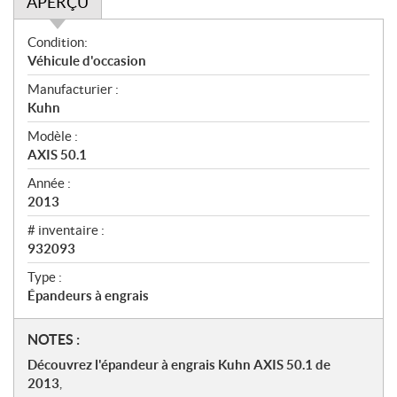
APERÇU
A
Condition:
p
Véhicule d'occasion
e
Manufacturier :
r
Kuhn
ç
u
Modèle :
AXIS 50.1
Année :
2013
# inventaire :
932093
Type :
Épandeurs à engrais
N
NOTES :
o
Découvrez l'épandeur à engrais Kuhn AXIS 50.1 de
t
2013
,