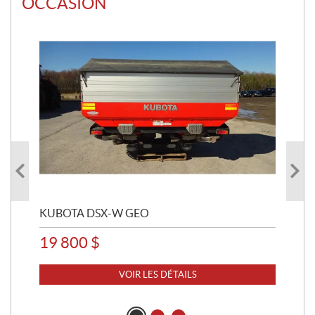
OCCASION
KUBOTA DSX-W GEO
PR
19 800
$
3 
VOIR LES DÉTAILS