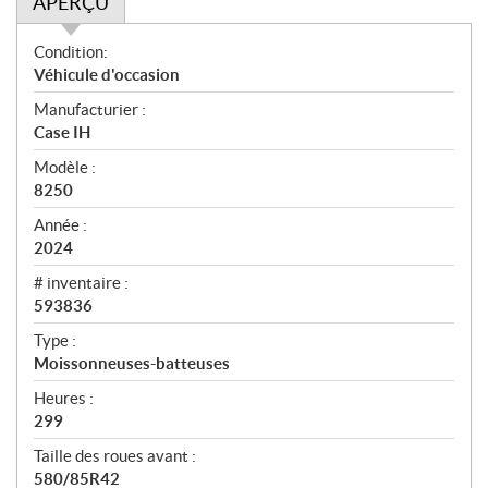
APERÇU
A
Condition:
p
Véhicule d'occasion
e
Manufacturier :
r
Case IH
ç
u
Modèle :
8250
Année :
2024
# inventaire :
593836
Type :
Moissonneuses-batteuses
Heures :
299
Taille des roues avant :
580/85R42