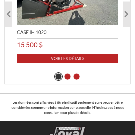
CASE IH 1020
CAS
15 500
$
22
VOIR LES DÉTAILS
Les données sont affichées à titre indicatif seulement et ne peuvent être
considérées comme une information contractuelle. N'hésitez pas à nous
consulter pour plus de détails.
C
C