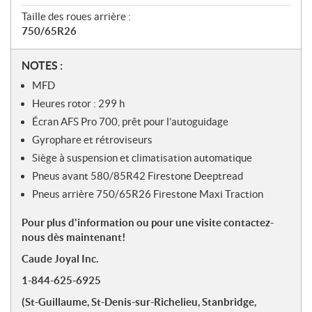
Taille des roues arrière :
750/65R26
N
NOTES :
o
MFD
t
Heures rotor : 299 h
e
Écran AFS Pro 700, prêt pour l’autoguidage
s
Gyrophare et rétroviseurs
Siège à suspension et climatisation automatique
Pneus avant 580/85R42 Firestone Deeptread
Pneus arrière 750/65R26 Firestone Maxi Traction
Pour plus d'information ou pour une visite contactez-
nous dès maintenant!
Caude Joyal Inc.
1-844-625-6925
(St-Guillaume, St-Denis-sur-Richelieu, Stanbridge,