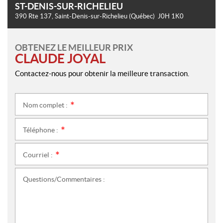
ST-DENIS-SUR-RICHELIEU
390 Rte 137
,
Saint-Denis-sur-Richelieu
(Québec)
J0H 1K0
OBTENEZ LE MEILLEUR PRIX
CLAUDE JOYAL
Contactez-nous pour obtenir la meilleure transaction.
Nom complet :
*
Téléphone :
*
Courriel :
*
Questions/Commentaires :