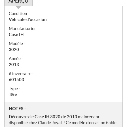
APERÇU
A
Condition:
p
Véhicule d'occasion
e
Manufacturier :
r
Case IH
ç
u
Modèle :
3020
Année :
2013
# inventaire :
601503
Type :
Tête
N
NOTES :
o
Découvrez le Case IH 3020 de 2013
maintenant
t
disponible chez Claude Joyal ! Ce modèle d'occasion fiable