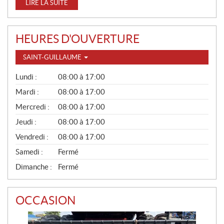
LIRE LA SUITE
HEURES D'OUVERTURE
SAINT-GUILLAUME
G
Lundi :
08:00 à 17:00
É
N
Mardi :
08:00 à 17:00
É
Mercredi :
08:00 à 17:00
R
A
Jeudi :
08:00 à 17:00
L
Vendredi :
08:00 à 17:00
Samedi :
Fermé
Dimanche :
Fermé
OCCASION