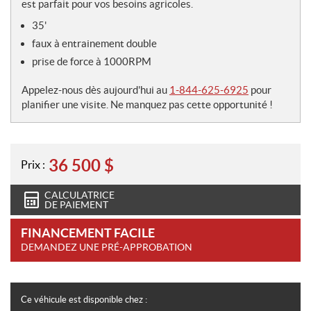
e
est parfait pour vos besoins agricoles.
s
35'
faux à entrainement double
prise de force à 1000RPM
Appelez-nous dès aujourd'hui au
1-844-625-6925
pour
planifier une visite. Ne manquez pas cette opportunité !
36 500
$
Prix :
CALCULATRICE
DE PAIEMENT
FINANCEMENT FACILE
DEMANDEZ UNE PRÉ-APPROBATION
Ce véhicule est disponible chez :