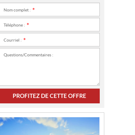
Nom complet :
*
Téléphone :
*
Courriel :
*
Questions/Commentaires :
PROFITEZ DE CETTE OFFRE
N
O
U