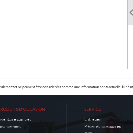
f seulement et ne peuvent être considérées comme une information contractuelle. N'hésite
PRODUITS D'OCCASION
SERVICE
nventaire complet
Entretien
inancement
Pièces et accessoires