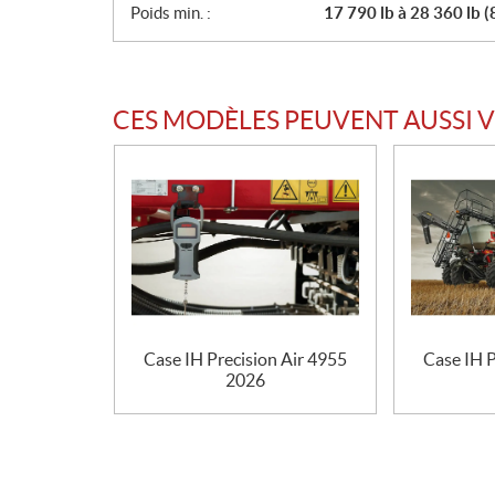
o
Poids min. :
17 790 lb à 28 360 lb (
n
s
CES MODÈLES PEUVENT AUSSI 
Case IH Precision Air 4955
Case IH P
2026