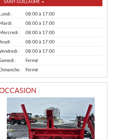
SAINT-GUILLAUME
G
Lundi :
08:00 à 17:00
É
N
Mardi :
08:00 à 17:00
É
Mercredi :
08:00 à 17:00
R
A
Jeudi :
08:00 à 17:00
L
Vendredi :
08:00 à 17:00
Samedi :
Fermé
Dimanche :
Fermé
OCCASION