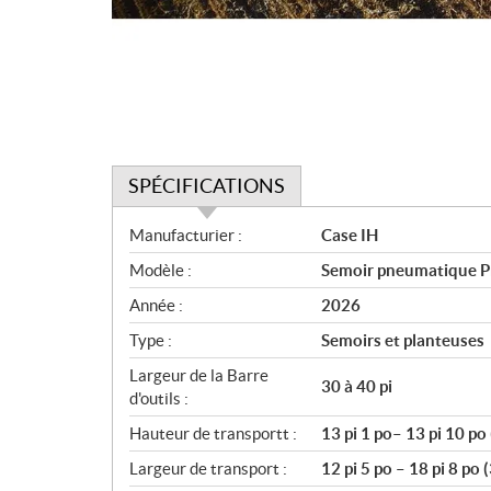
SPÉCIFICATIONS
S
Manufacturier :
Case IH
p
Modèle :
Semoir pneumatique Pr
é
c
Année :
2026
i
Type :
Semoirs et planteuses
f
i
Largeur de la Barre
30 à 40 pi
c
d'outils :
a
Hauteur de transportt :
13 pi 1 po– 13 pi 10 po
t
Largeur de transport :
12 pi 5 po – 18 pi 8 po 
i