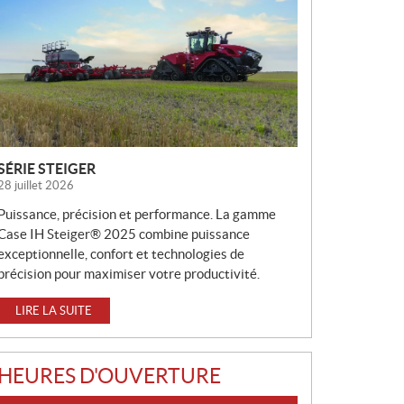
V
E
L
L
E
S
SÉRIE STEIGER
28 juillet 2026
Puissance, précision et performance. La gamme
Case IH Steiger® 2025 combine puissance
exceptionnelle, confort et technologies de
précision pour maximiser votre productivité.
LIRE LA SUITE
HEURES D'OUVERTURE