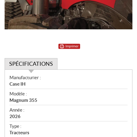
Imprimer
SPÉCIFICATIONS
S
Manufacturier :
p
Case IH
é
Modèle :
c
Magnum 355
i
f
Année :
i
2026
c
Type :
a
Tracteurs