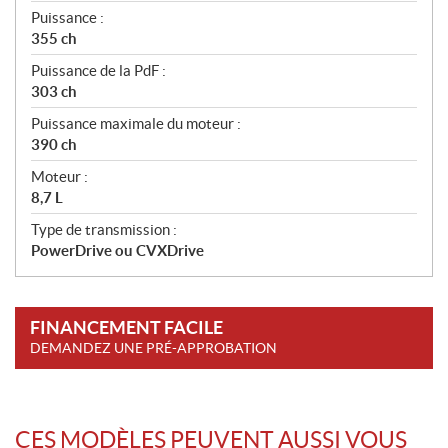
t
Puissance :
i
355 ch
o
n
Puissance de la PdF :
s
303 ch
Puissance maximale du moteur :
390 ch
Moteur :
8,7 L
Type de transmission :
PowerDrive ou CVXDrive
FINANCEMENT FACILE
DEMANDEZ UNE PRÉ-APPROBATION
CES MODÈLES PEUVENT AUSSI VOUS