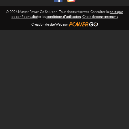
o
y
© 2026 Master Power Go Solution. Tous droits réservés. Consultez la
politique
a
de confidentialité
et les
conditions d'utilisation
.
Choix de consentement
l
Création de site Web
par