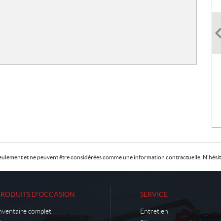
f seulement et ne peuvent être considérées comme une information contractuelle. N'hésite
PRODUITS D'OCCASION
SERVICE
nventaire complet
Entretien