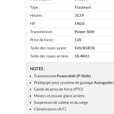
Type :
Tracteurs
Heures :
3129
HP :
140.0
Transmission :
Power Shift
Prise de force :
120
Taille des roues avant :
420/85R28
Taille des roues arrière :
18.4R42
N
NOTES :
o
Transmission
Powershift (P-Shift)
t
Prééquipé pour système de guidage
Autoguide
e
Garde de prise de force (PTO)
s
Miroirs et essuie-glace arrière
Suspension de cabine et du siège
Climatisation (A/C)