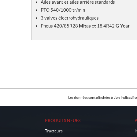
Ailes avant et ailes arrière standards
PTO 540/1000 tr/min
3 valves électrohydrauliques
Pneus 420/85R28
Mitas
et 18,4R42
G-Year
Les données sont affichées à titre indicati
PRODUITS NEUFS
Tracteurs
I