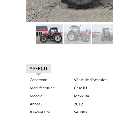
APERÇU
A
Condition:
Véhicule d'occasion
p
Manufacturier :
Case IH
e
r
Modèle :
Maxxum
ç
Année :
2012
u
# inventaire :
543807