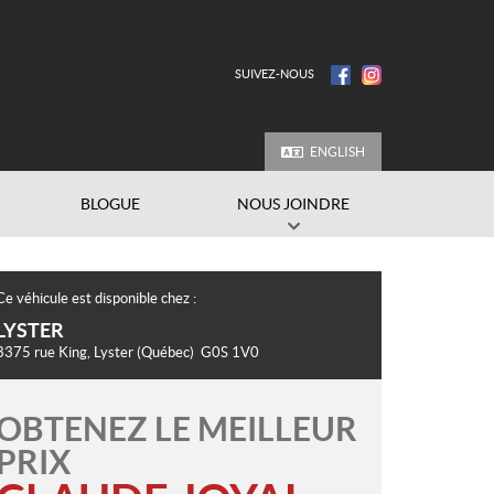
SUIVEZ-NOUS
ENGLISH
BLOGUE
NOUS JOINDRE
Ce véhicule est disponible chez :
LYSTER
3375 rue King
,
Lyster
(Québec)
G0S 1V0
OBTENEZ LE MEILLEUR
PRIX