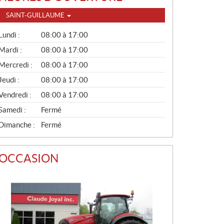
SAINT-GUILLAUME
G
Lundi :
08:00 à 17:00
É
N
Mardi :
08:00 à 17:00
É
Mercredi :
08:00 à 17:00
R
A
Jeudi :
08:00 à 17:00
L
Vendredi :
08:00 à 17:00
Samedi :
Fermé
Dimanche :
Fermé
OCCASION