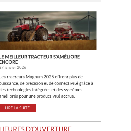
N
O
U
V
E
L
L
LE MEILLEUR TRACTEUR S’AMÉLIORE
E
ENCORE
S
27 janvier 2026
Les tracteurs Magnum 2025 offrent plus de
puissance, de précision et de connectivité grâce à
des technologies intégrées et des systèmes
améliorés pour une productivité accrue.
LIRE LA SUITE
HEURES D'OUVERTURE