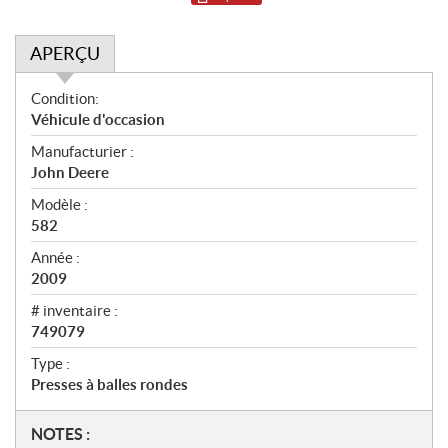
APERÇU
A
Condition:
p
Véhicule d'occasion
e
Manufacturier :
r
John Deere
ç
u
Modèle :
582
Année :
2009
# inventaire :
749079
Type :
Presses à balles rondes
N
NOTES :