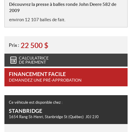
o
Découvrez la presse à balles ronde John Deere 582 de
t
2009
e
environ 12 107 balles de fait.
s
22 500
$
Prix :
CALCULATRICE
DE PAIEMENT
FINANCEMENT FACILE
DEMANDEZ UNE PRÉ-APPROBATION
Ce véhicule est disponible chez :
STANBRIDGE
1654 Rang St-Henri
,
Stanbridge St
(Québec)
J0J 2J0