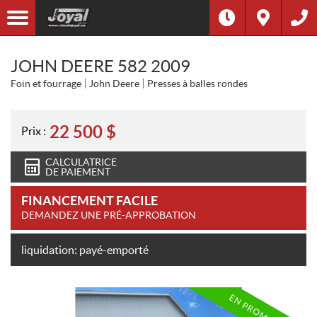
JOHN DEERE 582 2009
Foin et fourrage
John Deere
Presses à balles rondes
22 500
$
Prix :
CALCULATRICE
DE PAIEMENT
FINANCEMENT FACILE
DEMANDEZ UNE PRÉ-APPROBATION
liquidation: payé-emporté
EN PROMOTION