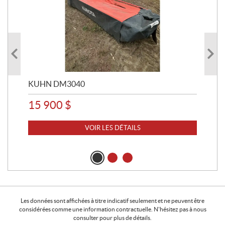
KUHN DM3040
20
15 900
$
25
VOIR LES DÉTAILS
Les données sont affichées à titre indicatif seulement et ne peuvent être
considérées comme une information contractuelle. N'hésitez pas à nous
consulter pour plus de détails.