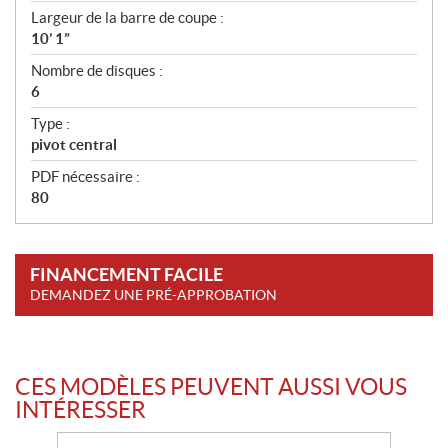
t
Largeur de la barre de coupe :
i
10’ 1”
o
n
Nombre de disques :
s
6
Type :
pivot central
PDF nécessaire :
80
FINANCEMENT FACILE
DEMANDEZ UNE PRÉ-APPROBATION
CES MODÈLES PEUVENT AUSSI VOUS
INTÉRESSER