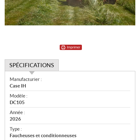
Imprimer
SPÉCIFICATIONS
S
Manufacturier :
p
Case IH
é
Modèle :
c
DC105
i
f
Année :
i
2026
c
Type :
a
Faucheuses et conditionneuses